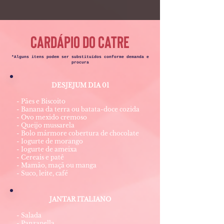
CARDÁPIO DO CATRE
*Alguns itens podem ser substituídos conforme demanda e
procura
DESJEJUM DIA 01
- Pães e Biscoito
- Banana da terra ou batata-doce cozida
- Ovo mexido cremoso
- Queijo mussarela
- Bolo mármore cobertura de chocolate
- Iogurte de morango
- Iogurte de ameixa
- Cereais e patê
- Mamão, maçã ou manga
- Suco, leite, café
JANTAR ITALIANO
- Salada
- Panzanella